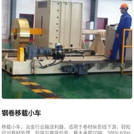
钢卷移载小车
移载小车，冶金行业输送利器，适用于卷材纵剪线下游，轻松
应对卷材处理、包装与堆垛任务。最大承载20吨，380V 60Hz