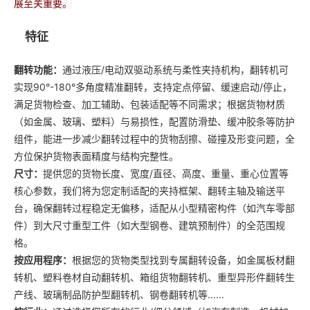
展至关重要。
特征
翻转功能：
通过液压/电动双驱动系统与柔性夹持机构，翻转机可
实现90°-180°多角度精准翻转，支持定点停留、缓速启动/停止，
满足货物检查、加工辅助、包装适配等不同需求；根据货物材质
（如金属、玻璃、塑料）与易损性，配置防滑垫、缓冲胶条等防护
组件，能进一步减少翻转过程中的货物刮擦、碰撞及形变问题，全
方位保护货物表面精度与结构完整性。
尺寸：
提供您的货物长度、宽度/直径、高度、重量、重心位置等
核心参数，我们将为您定制适配的夹持框架、翻转主轴及输送平
台，确保翻转过程稳定无偏移，适配从小型精密构件（如汽车零部
件）到大尺寸重型工件（如大型钢卷、建筑预制件）的全范围规
格。
按应用程序：
根据您的货物类型找到专属翻转设备，如金属板材翻
转机、塑料卷材自动翻转机、箱组货物翻转机、重型异形件翻转生
产线、玻璃制品防护型翻转机、钢卷翻转机等......